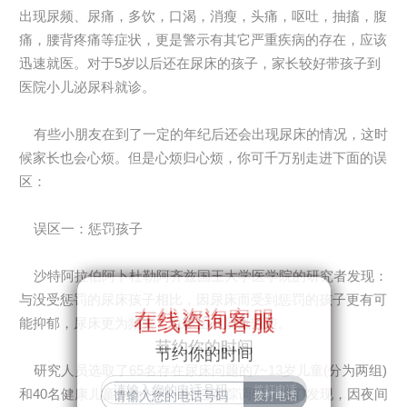
出现尿频、尿痛，多饮，口渴，消瘦，头痛，呕吐，抽搐，腹
痛，腰背疼痛等症状，更是警示有其它严重疾病的存在，应该
迅速就医。对于5岁以后还在尿床的孩子，家长较好带孩子到
医院小儿泌尿科就诊。
有些小朋友在到了一定的年纪后还会出现尿床的情况，这时
候家长也会心烦。但是心烦归心烦，你可千万别走进下面的误
区：
误区一：惩罚孩子
沙特阿拉伯阿卜杜勒阿齐兹国王大学医学院的研究者发现：
与没受惩罚的尿床孩子相比，因尿床而受到惩罚的孩子更有可
在线咨询客服
在线咨询客服
能抑郁，尿床更为频繁，总体生活质量较差。
节约你的时间
节约你的时间
研究人员选取了65名存在尿床问题的7~13岁儿童(分为两组)
和40名健康儿童作为对照。经过跟踪调研，他们发现，因夜间