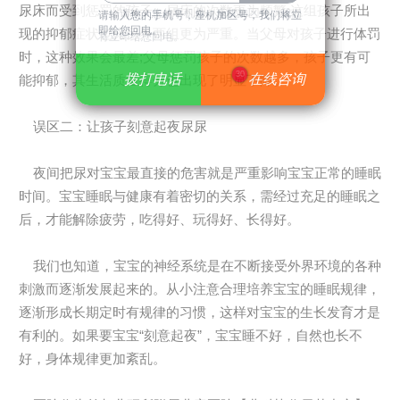
尿床而受到惩罚的孩子，尿床的次数更为频繁;这组孩子所出
请输入您的手机号，座机加区号，我们
请输入您的手机号，座机加区号，我们将立
即给您回电。
现的抑郁症状也比另外两组更为严重。当父母对孩子进行体罚
将立即给您回电。
时，这种效果会最差;父母惩罚孩子的次数越多，孩子更有可
30
拨打电话
拨打电话
在线咨询
在线咨询
能抑郁，其生活质量得分也出现了明显下降。
误区二：让孩子刻意起夜尿尿
夜间把尿对宝宝最直接的危害就是严重影响宝宝正常的睡眠
时间。宝宝睡眠与健康有着密切的关系，需经过充足的睡眠之
后，才能解除疲劳，吃得好、玩得好、长得好。
我们也知道，宝宝的神经系统是在不断接受外界环境的各种
刺激而逐渐发展起来的。从小注意合理培养宝宝的睡眠规律，
逐渐形成长期定时有规律的习惯，这样对宝宝的生长发育才是
有利的。如果要宝宝“刻意起夜”，宝宝睡不好，自然也长不
好，身体规律更加紊乱。