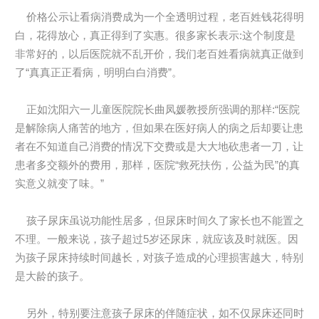
价格公示让看病消费成为一个全透明过程，老百姓钱花得明
白，花得放心，真正得到了实惠。很多家长表示:这个制度是
非常好的，以后医院就不乱开价，我们老百姓看病就真正做到
了“真真正正看病，明明白白消费”。
正如沈阳六一儿童医院院长曲凤媛教授所强调的那样:“医院
是解除病人痛苦的地方，但如果在医好病人的病之后却要让患
者在不知道自己消费的情况下交费或是大大地砍患者一刀，让
患者多交额外的费用，那样，医院“救死扶伤，公益为民”的真
实意义就变了味。”
孩子尿床虽说功能性居多，但尿床时间久了家长也不能置之
不理。一般来说，孩子超过5岁还尿床，就应该及时就医。因
为孩子尿床持续时间越长，对孩子造成的心理损害越大，特别
是大龄的孩子。
另外，特别要注意孩子尿床的伴随症状，如不仅尿床还同时