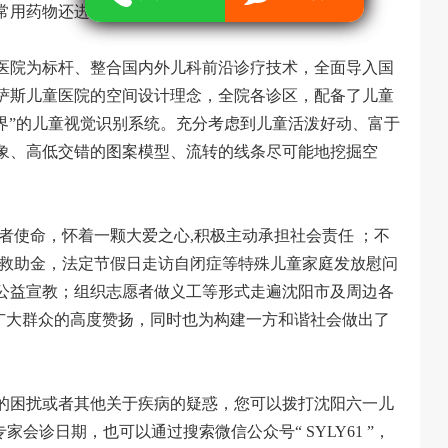
用药物还进行了5%-10%的下调。
医院为标杆、整合国内外儿科前沿诊疗技术，全面导入国
萨斯儿童医院的空间设计理念，全院各诊区，配备了儿童
界”的儿童视觉识别系统。充分考虑到儿童活泼好动、富于
象、高低交错的图案模型、流转的线条尽可能地挖掘空
者使命，怀着一颗大爱之心,积极主动承担社会责任 ；不
康救助金，法定节假日走访自闭症等特殊儿童家庭发放慰问
公益宣教；组织志愿者做义工等形式走遍沈阳市及周边各
部门及广大群众的高度赞扬，同时也为构建一方和谐社会做出了
的困扰或者其他关于疾病的疑惑，您可以拨打沈阳六一儿
沈专家会诊日期，也可以通过搜索微信公众号“ SYLY61 ”，