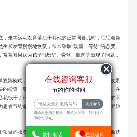
立，走等运动发育落后于其他的正常同龄儿时，往往会简
然生长发育慢慢地恢复，常常采取“观望，等待”的态度。
，常常被误认为孩子“缺钙”、骨骼、肌肉等出现了问题，
在线咨询客服
在线咨询客服
样的新模式，严格规范患儿的治疗流程，在保证治疗效果
节约你的时间
要的检查一项也不能少，不必要的检查一项也不能多。在
节约你的时间
己花钱干了什么。在规范基本检查上，针对每个患者的不
为患者节约每一分钱，不让患者因为费用等问题而放弃治
请输入您的手机号，座机加区号，我们将立
请输入您的手机号，座机加区号，我们
即给您回电。
将立即给您回电。
0个项目的收费项做成了电子档，在院内公示价格，按照沈
7
拨打电话
拨打电话
在线咨询
在线咨询