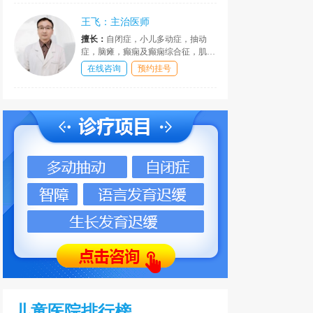
发育行为疾病的诊断与治疗。在儿童
疑难疾病的的临床科研、指导、干预
王飞：主治医师
等方面，作出了巨大贡献。
擅长：
自闭症，小儿多动症，抽动
症，脑瘫，癫痫及癫痫综合征，肌无
力，精神发育迟滞，语言发育障碍，
在线咨询
预约挂号
网恋及学习困难，情绪和行为障碍，
性早熟，性早熟，肥胖，矮小症等疾
患，皆有丰富经验和独到见解，疗效
可观。
儿童医院排行榜