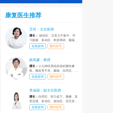
康复医生推荐
艾玲：主任医师
擅长：
抽动症、注意力不集中、学
习困难、多动症、构音障碍、癫痫、
矮小症、儿童心理疾病等诊疗具有丰
在线咨询
预约挂号
富的临床经验。
曲凤媛：教授
擅长：
小儿神经系统疾病的脑性瘫
痪、脑发育不良、癫痫、自闭症、语
言障碍、语言发育迟缓、口吃等儿童
在线咨询
预约挂号
疑难病的诊断和治疗，以及神经遗传
疾病等的诊断治疗、康复评价、康复
治疗，手术后患者康复治疗。
李淑丽：副主任医师
擅长：
自闭症、智力低下、脑瘫、发
育迟缓、多动症、抽动症、语言发育
迟缓、癫痫、口吃、构音障碍、遗尿
在线咨询
预约挂号
症、矮小症、性早熟、肥胖症等儿童