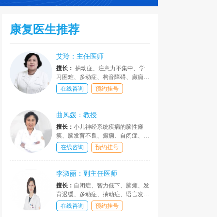
康复医生推荐
艾玲：主任医师
擅长：
抽动症、注意力不集中、学
习困难、多动症、构音障碍、癫痫、
矮小症、儿童心理疾病等诊疗具有丰
在线咨询
预约挂号
富的临床经验。
曲凤媛：教授
擅长：
小儿神经系统疾病的脑性瘫
痪、脑发育不良、癫痫、自闭症、语
言障碍、语言发育迟缓、口吃等儿童
在线咨询
预约挂号
疑难病的诊断和治疗，以及神经遗传
疾病等的诊断治疗、康复评价、康复
治疗，手术后患者康复治疗。
李淑丽：副主任医师
擅长：
自闭症、智力低下、脑瘫、发
育迟缓、多动症、抽动症、语言发育
迟缓、癫痫、口吃、构音障碍、遗尿
在线咨询
预约挂号
症、矮小症、性早熟、肥胖症等儿童