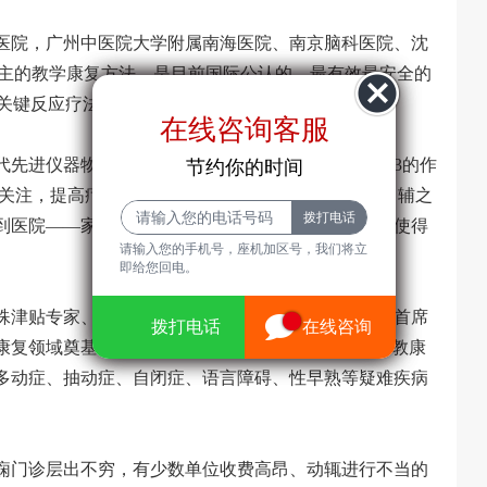
医院，广州中医院大学附属南海医院、南京脑科医院、沈
为主的教学康复方法，是目前国际公认的、最有效最安全的
(关键反应疗法），PECS(图片交换沟通系统）。
在线咨询客服
在线咨询客服
节约你的时间
进仪器物理治疗起到1/3的作用，中医治疗起到1/3的作
节约你的时间
步关注，提高疗效，缩短治疗周期，让家长少走弯路。辅之
到医院——家庭——社会多重康复教育于一体，最终使得
请输入您的手机号，座机加区号，我们将立
请输入您的手机号，座机加区号，我们
即给您回电。
将立即给您回电。
殊津贴专家、广州中医药大学附属南海妇产儿童医院首席
31
拨打电话
拨打电话
在线咨询
在线咨询
康复领域奠基人曲凤媛教授共同创立的“三维一体”医教康
多动症、抽动症、自闭症、语言障碍、性早熟等疑难疾病
痫门诊层出不穷，有少数单位收费高昂、动辄进行不当的