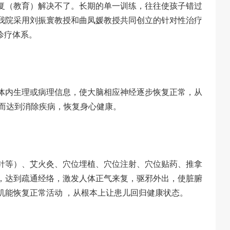
复（教育）解决不了。长期的单一训练，往往使孩子错过
我院采用刘振寰教授和曲凤媛教授共同创立的针对性治疗
诊疗体系。
体内生理或病理信息，使大脑相应神经逐步恢复正常，从
从而达到消除疾病，恢复身心健康。
针等）、艾火灸、穴位埋植、穴位注射、穴位贴药、推拿
，达到疏通经络，激发人体正气来复，驱邪外出，使脏腑
机能恢复正常活动 ，从根本上让患儿回归健康状态。