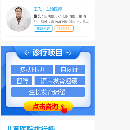
发育行为疾病的诊断与治疗。在儿童
疑难疾病的的临床科研、指导、干预
王飞：主治医师
等方面，作出了巨大贡献。
擅长：
自闭症，小儿多动症，抽动
症，脑瘫，癫痫及癫痫综合征，肌无
力，精神发育迟滞，语言发育障碍，
在线咨询
预约挂号
网恋及学习困难，情绪和行为障碍，
性早熟，性早熟，肥胖，矮小症等疾
患，皆有丰富经验和独到见解，疗效
可观。
儿童医院排行榜