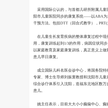
采用国际公认的，与首都儿研所附属儿童
阳市儿童医院同步的康复系统——以ABA
干预方法。包括DTT（回合式教学），PRT
在儿童生长发育疾病的整体康复过程中现代先
用，康复训练起到1/3的作用，病因症状同
以家庭教育及家庭康复训练，真正意义上做
患儿早日康复。
成立国际儿科名医会诊中心，将国务院特
专家、博士生导师刘振寰教授和沈阳市儿童
综合诊疗体系引入沈阳，造福东北地区数万
患儿。
姚主任表示，目前大大小小癫痫中心、癫