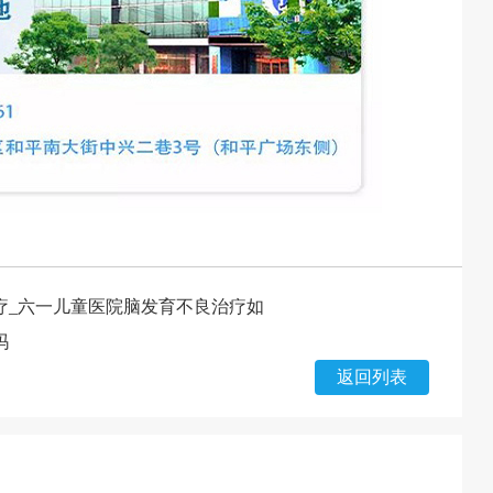
疗_六一儿童医院脑发育不良治疗如
吗
返回列表