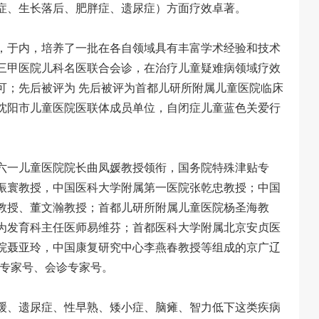
症、生长落后、肥胖症、遗尿症）方面疗效卓著。
，于内，培养了一批在各自领域具有丰富学术经验和技术
三甲医院儿科名医联合会诊，在治疗儿童疑难病领域疗效
可；先后被评为 先后被评为首都儿研所附属儿童医院临床
沈阳市儿童医院医联体成员单位，自闭症儿童蓝色关爱行
六一儿童医院院长曲凤媛教授领衔，国务院特殊津贴专
振寰教授，中国医科大学附属第一医院张乾忠教授；中国
教授、董文瀚教授；首都儿研所附属儿童医院杨圣海教
为发育科主任医师易维芬；首都医科大学附属北京安贞医
院聂亚玲，中国康复研究中心李燕春教授等组成的京广辽
额专家号、会诊专家号。
缓、遗尿症、性早熟、矮小症、脑瘫、智力低下这类疾病