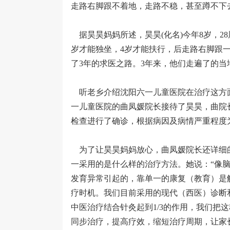
走路右脚跟不着地，走路不稳，甚至蹲不下
据昊昊妈妈所述，昊昊(化名)今年8岁，2
岁才能独坐，4岁才能扶行，后走路右脚跟
了3年的求医之路。3年来，他们走遍了的
听老乡介绍沈阳六一儿童医院在治疗这方
一儿童医院的曲凤媛院长接待了昊昊，曲院
检查进行了确诊，根据病因及病情严重程度
为了让昊昊妈妈放心，曲凤媛院长还详细
一采用的是什么样的治疗方法。她说：“像
发育异常引起的，靠单一的康复（教育）是
疗时机。我们目前采用的现代（西医）诊断和
中医治疗结合针灸起到1/3的作用，我们把
同步治疗，提高疗效，缩短治疗周期，让家