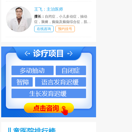
发育行为疾病的诊断与治疗。在儿童
疑难疾病的的临床科研、指导、干预
王飞：主治医师
等方面，作出了巨大贡献。
擅长：
自闭症，小儿多动症，抽动
症，脑瘫，癫痫及癫痫综合征，肌无
力，精神发育迟滞，语言发育障碍，
在线咨询
预约挂号
网恋及学习困难，情绪和行为障碍，
性早熟，性早熟，肥胖，矮小症等疾
患，皆有丰富经验和独到见解，疗效
可观。
儿童医院排行榜