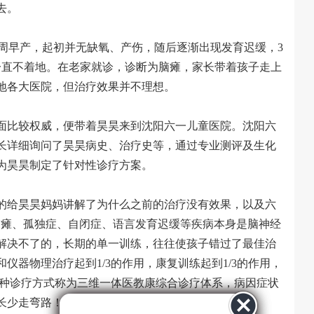
去。
8周早产，起初并无缺氧、产伤，随后逐渐出现发育迟缓，3
一直不着地。在老家就诊，诊断为脑瘫，家长带着孩子走上
当地各大医院，但治疗效果并不理想。
面比较权威，便带着昊昊来到沈阳六一儿童医院。沈阳六
长详细询问了昊昊病史、治疗史等，通过专业测评及生化
为昊昊制定了针对性诊疗方案。
的给昊昊妈妈讲解了为什么之前的治疗没有效果，以及六
脑瘫、孤独症、自闭症、语言发育迟缓等疾病本身是脑神经
解决不了的，长期的单一训练，往往使孩子错过了最佳治
仪器物理治疗起到1/3的作用，康复训练起到1/3的作用，
这种诊疗方式称为三维一体医教康综合诊疗体系，病因症状
长少走弯路！”