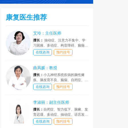
康复医生推荐
艾玲：主任医师
擅长：
抽动症、注意力不集中、学
习困难、多动症、构音障碍、癫痫、
矮小症、儿童心理疾病等诊疗具有丰
在线咨询
预约挂号
富的临床经验。
曲凤媛：教授
擅长：
小儿神经系统疾病的脑性瘫
痪、脑发育不良、癫痫、自闭症、语
言障碍、语言发育迟缓、口吃等儿童
在线咨询
预约挂号
疑难病的诊断和治疗，以及神经遗传
疾病等的诊断治疗、康复评价、康复
治疗，手术后患者康复治疗。
李淑丽：副主任医师
擅长：
自闭症、智力低下、脑瘫、发
育迟缓、多动症、抽动症、语言发育
迟缓、癫痫、口吃、构音障碍、遗尿
在线咨询
预约挂号
症、矮小症、性早熟、肥胖症等儿童