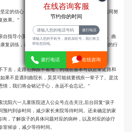
在线咨询客服
在线咨询客服
坚定的信心，我们会尽全力为孩子医治，只要我们共同努
节约你的时间
节约你的时间
复效果。”
亲自指导小昊昊进行康复训练，小昊昊基本恢复健康。曲
请输入您的手机号，座机加区号，我们将立
请输入您的手机号，座机加区号，我们
即给您回电。
康复训练，再过几个月，就能彻底告别“尖足”，尽情的行
将立即给您回电。
22
拨打电话
拨打电话
在线咨询
在线咨询
不下去，走路右脚跟不着地，到现在基本可以正常走路和
“如果不是遇到曲院长，昊昊可能就要残疾一辈子了。是沈
恩情，我们将会铭记于心，永远不会忘记。”
沈阳六一儿童医院进入公众号点击关注,后台回复“孩子
时间预约到诊时间，减少家长来院等待时间。还未确定的家
1进行咨询，了解孩子的具体问题对应的病种，以及对应的诊疗
诊室候诊，减少等待时间。