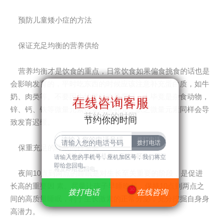
预防儿童矮小症的方法
保证充足均衡的营养供给
营养均衡才是饮食的重点，日常饮食如果偏食挑食的话也是
会影响发育的，平时吃东西的时候应该注意补充蛋白质，如牛
奶、肉类等。不要因为怕胖就吃菜度日，人毕竟是杂食动物，
在线咨询客服
在线咨询客服
锌、钙、铁等微量元素也要注意补充，缺乏微量元素同样会导
节约你的时间
节约你的时间
致发育迟缓。
保重充足的睡眠同样重要
请输入您的手机号，座机加区号，我们
请输入您的手机号，座机加区号，我们将立
即给您回电。
将立即给您回电。
夜间10点到两点的睡眠是对生长至关重要的阶段，是促进
长高的重要因 素。尽量让孩子早睡晚起，保持10点到两点之
30
拨打电话
拨打电话
在线咨询
在线咨询
间的高质量睡眠，利于生长激素的正常分泌，充分挖掘自身身
高潜力。