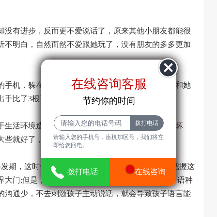
却没有进步，反而更不爱说话了，原来其他小朋友都能很
听不明白，自然而然不爱跟她玩了，没有朋友的多多更加
在线咨询客服
在线咨询客服
的手机，躲在角落里玩起来，当曲教授叫多多，试图和她
出手比了3根手指，也不说话。
节约你的时间
节约你的时间
于生活环境造成的语言障碍。多多妈妈一听见这个吓坏
请输入您的手机号，座机加区号，我们将立
大些就好了，没想到这会是病。
请输入您的手机号，座机加区号，我们
即给您回电。
将立即给您回电。
发期，这时候基本上是听到什么就学什么，家长要把握这
21
拨打电话
拨打电话
在线咨询
在线咨询
界大门;但是，一旦在这时间段内，孩子生活的环境中语种
的沟通少，不去刺激孩子主动说话，就会导致孩子语言能