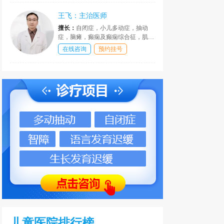
发育行为疾病的诊断与治疗。在儿童
疑难疾病的的临床科研、指导、干预
王飞：主治医师
等方面，作出了巨大贡献。
擅长：
自闭症，小儿多动症，抽动
症，脑瘫，癫痫及癫痫综合征，肌无
力，精神发育迟滞，语言发育障碍，
在线咨询
预约挂号
网恋及学习困难，情绪和行为障碍，
性早熟，性早熟，肥胖，矮小症等疾
患，皆有丰富经验和独到见解，疗效
可观。
儿童医院排行榜