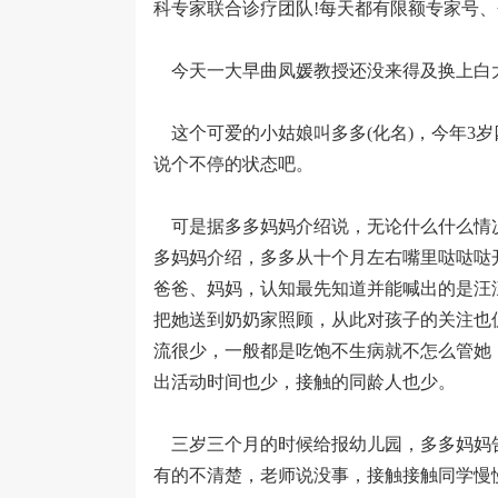
科专家联合诊疗团队!每天都有限额专家号
今天一大早曲凤媛教授还没来得及换上白
这个可爱的小姑娘叫多多(化名)，今年3
说个不停的状态吧。
可是据多多妈妈介绍说，无论什么什么情
多妈妈介绍，多多从十个月左右嘴里哒哒哒
爸爸、妈妈，认知最先知道并能喊出的是汪
把她送到奶奶家照顾，从此对孩子的关注也
流很少，一般都是吃饱不生病就不怎么管她
出活动时间也少，接触的同龄人也少。
三岁三个月的时候给报幼儿园，多多妈妈
有的不清楚，老师说没事，接触接触同学慢