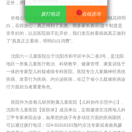
将立即给您回电。
定价，并且某些常用药物还进行了5%-10%的下调。
28
拨打电话
拨打电话
在线咨询
在线咨询
价格公示让看病消费成为一个全透明过程，老百姓钱花得明
白，花得放心，真正得到了实惠。很多家长表示:这个制度是
非常好的，以后医院就不乱开价，我们老百姓看病就真正做到
了“真真正正看病，明明白白消费”。
沈阳六一儿童医院位于沈阳市和平区中兴二巷3号，是沈阳
地区一所集儿童医疗救治、科研教学、健康管理、康复训练于
一体的专家型儿科疑难病专科医院。医院专注儿童脑神经系统
疾病、发育行为疾病、内分泌疾病，在辽宁省小儿疑难疾病诊
疗方面担当者重要角色。
医院作为首都儿研所附属儿童医院【儿科协作示范中心】、
沈阳市儿童医院【医联体】成员单位，定期邀请京沈两地儿科
三甲专家来院会诊，如果您的孩子有多动症方面的疾病困扰，
可以通过拨打电话：024-81616161预约京沈专家或者曲凤媛