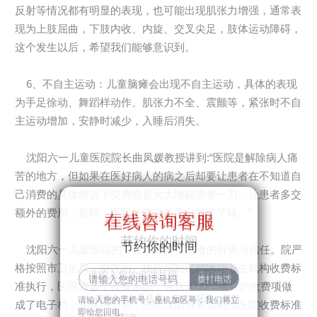
反射等情况都有明显的表现，也可能出现肌张力增强，通常表
现为上肢屈曲，下肢内收、内旋、交叉尖足，肢体运动障碍，
这个发生以后，希望我们能够意识到。
6、不自主运动：儿童脑瘫会出现不自主运动，具体的表现
为手足徐动、舞蹈样动作、肌张力不全、震颤等，紧张时不自
主运动增加，安静时减少，入睡后消失。
沈阳六一儿童医院院长曲凤媛教授讲到:“医院是解除病人痛
苦的地方，但如果在医好病人的病之后却要让患者在不知道自
己消费的具体情况下交费或是大大地砍患者一刀，让患者多交
额外的费用，那样，医院的真实的意义就变了味。”
在线咨询客服
在线咨询客服
节约你的时间
节约你的时间
沈阳六一儿童医院的平价收费深受患者的好评与信任。院严
格按照市卫生局、财政局、物价局制定的医疗卫生机构收费标
准执行，医院将多个收费系统，包括3000个项目的收费项做
请输入您的手机号，座机加区号，我们
请输入您的手机号，座机加区号，我们将立
成了电子档，在院内公示，按照沈阳市非营利性医院收费标准
即给您回电。