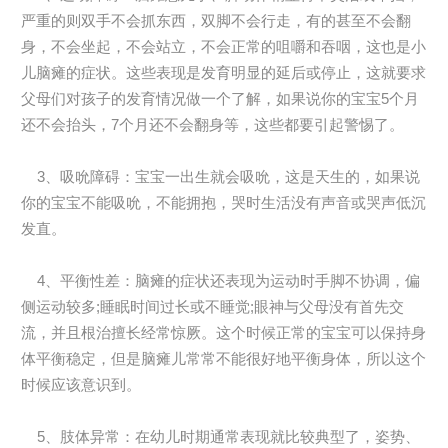
严重的则双手不会抓东西，双脚不会行走，有的甚至不会翻
身，不会坐起，不会站立，不会正常的咀嚼和吞咽，这也是小
儿脑瘫的症状。这些表现是发育明显的延后或停止，这就要求
父母们对孩子的发育情况做一个了解，如果说你的宝宝5个月
还不会抬头，7个月还不会翻身等，这些都要引起警惕了。
3、吸吮障碍：宝宝一出生就会吸吮，这是天生的，如果说
你的宝宝不能吸吮，不能拥抱，哭时生活没有声音或哭声低沉
发直。
4、平衡性差：脑瘫的症状还表现为运动时手脚不协调，偏
侧运动较多;睡眠时间过长或不睡觉;眼神与父母没有首先交
流，并且根治擅长经常惊厥。这个时候正常的宝宝可以保持身
体平衡稳定，但是脑瘫儿常常不能很好地平衡身体，所以这个
时候应该意识到。
5、肢体异常：在幼儿时期通常表现就比较典型了，姿势、