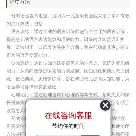
治疗方法
针对语言发育迟缓，沈阳六一儿童康复医院采用了多种有效
的治疗方法，包括：
语言训练：通过专业的语言训练师进行个性化的语言训练，
提高患儿的语言表达能力和理解能力。训练内容涵盖词汇扩
展、语法纠正、口语表达等多个方面，旨在帮助患儿逐步建立
正常的语言交流能力。
认知训练：通过认知训练提高患儿的注意力、记忆力和思维
能力，从而间接促进语言能力的发展。认知训练包括注意力训
练、记忆训练、思维训练等，旨在帮助患儿提高认知功能，为
语言学习提供坚实的基础。
心理治疗：通过心理咨询和心理疏导等方式，帮助患儿和家
长缓解焦虑和压力，增强自信心和社交能力。心理治疗有助于
改善患儿的心理状态，提高其对治疗的依从性和积极性。
在线咨询客服
药物治疗：在必要时，医生会开具相应的药物来辅助治疗。
节约你的时间
但需要注意的是，药物治疗通常作为辅助手段，结合其他治疗
方法共同使用，旨在调节神经递质、改善大脑功能，从而间接